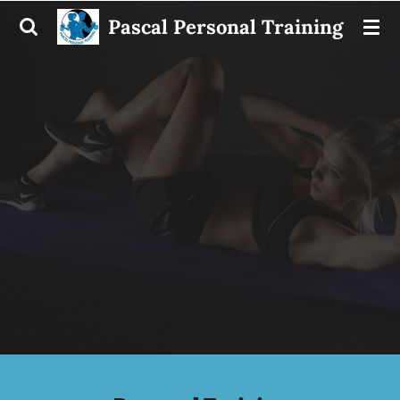
Ga
Pascal Personal Training
direct
naar
de
hoofdinhoud